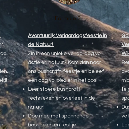
Formule 2
!
Avontuurlijk Verjaardagsfeestje in
Ga
r?
de Natuur!
Ver
dag
Zin in een unieke verjaardag vol
Wil
actie en natuur? Kom dan naar
Ben
len,
ons bushcraft-feestje en beleef
avo
eid!
een dag vol plezier in het bos!
mi
Leer stoere bushcraft-
te 
technieken en overleef in de
spa
natuur!
Bus
Doe mee met spannende
vet
en
bosspelen en test je
Le