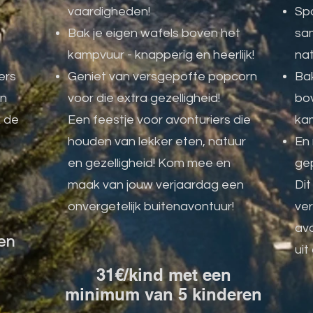
vaardigheden!
Sp
Bak je eigen wafels boven het
sa
kampvuur - knapperig en heerlijk!
na
ers
Geniet van versgepofte popcorn
Ba
en
voor die extra gezelligheid!
bo
k de
Een feestje voor avonturiers die
ka
p
houden van lekker eten, natuur
En 
en gezelligheid! Kom mee en
ge
maak van jouw verjaardag een
Dit
onvergetelijk buitenavontuur!
ver
avo
en
uit
31€/kind met een
minimum van 5 kinderen