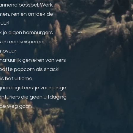
annend bosspel: Werk
men, ren en ontdek de
tuur!
k je eigen hamburgers
ven een knisperend
mpvuur
natuurlijk genieten van vers
pofte popcorn als snack!
 is het ultieme
jaardagsfeestje voor jonge
nturiers die geen uitdaging
 de weg gaan!