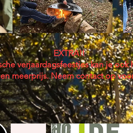
EXTRA!!
tische verjaardagsfeestjes kan je o
en meerprijs. Neem contact op voor
Partners