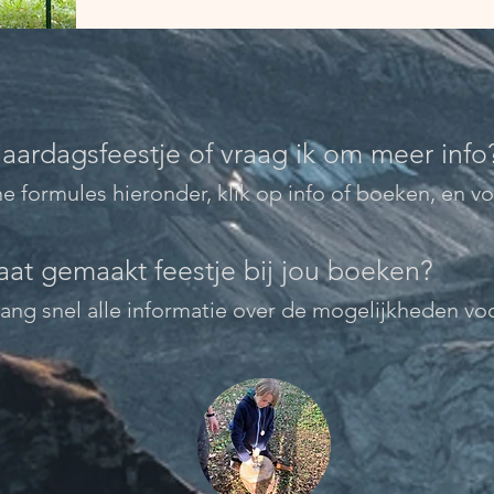
jaardagsfeestje of vraag ik om meer info
e formules hieronder, klik op info of boeken, en voi
aat gemaakt feestje bij jou boeken?
ang snel alle informatie over de mogelijkhede