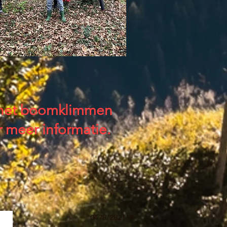
ok het boomklimmen
 meer informatie.
0478/282154