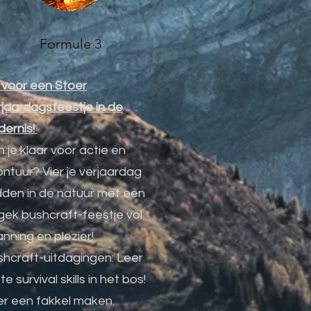
Formule 3
 voor een Stoer
jaardagsfeestje in de
dernis!
 je klaar voor actie en
ntuur? Vier je verjaardag
dden in de natuur met een
gek bushcraft-feestje vol
nning en plezier!
hcraft-uitdagingen: Leer
te survival skills in het bos!
er een fakkel maken.