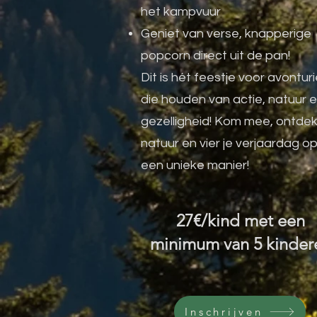
het kampvuur
Geniet van verse, knapperige
popcorn direct uit de pan!
Dit is hét feestje voor avonturi
die houden van actie, natuur 
gezelligheid! Kom mee, ontde
natuur en vier je verjaardag o
een unieke manier!
27
€/kind met een
minimum van 5 kinder
Inschrijven