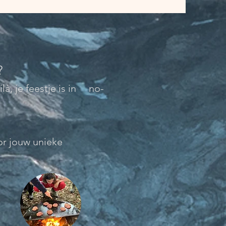
?
là, je feestje is in no-
n voor jouw unieke