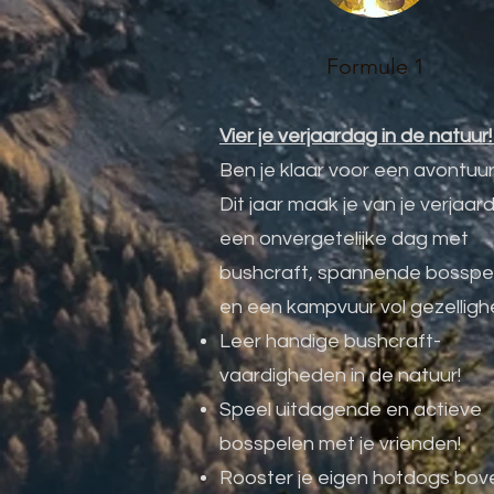
Formule 1
Vier je verjaardag in de natuur
Ben je klaar voor een avontuu
Dit jaar maak je van je verjaar
een onvergetelijke dag met
bushcraft, spannende bosspe
en een kampvuur vol gezelligh
Leer handige bushcraft-
vaardigheden in de natuur!
Speel uitdagende en actieve
bosspelen met je vrienden!
Rooster je eigen hotdogs bov