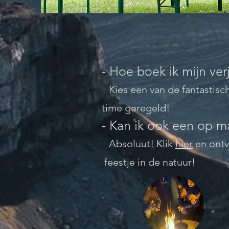
- Hoe boek ik mijn ver
Kies een van de fantastisch
time geregeld!
- Kan ik ook een op m
Absoluut! Klik
hier
en ontv
feestje in de natuur!