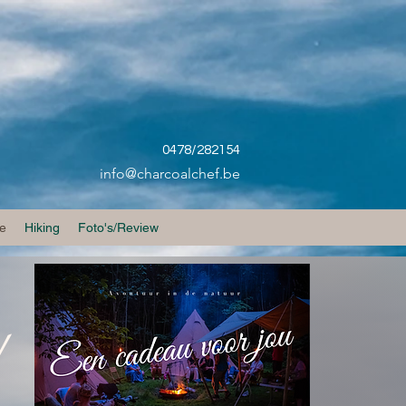
0478/282154
info@charcoalchef.be
je
Hiking
Foto's/Review
!