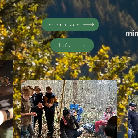
Inschrijven
min
Info