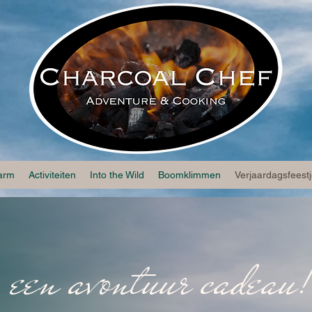
larm
Activiteiten
Into the Wild
Boomklimmen
Verjaardagsfeest
 een avontuur cadeau