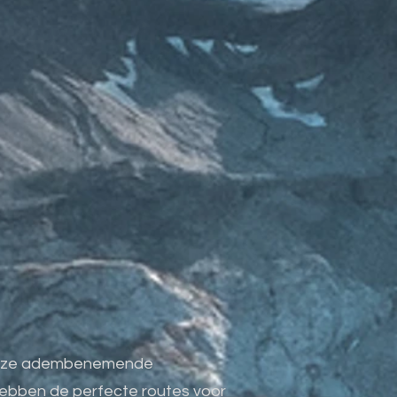
t onze adembenemende
 hebben de perfecte routes voor