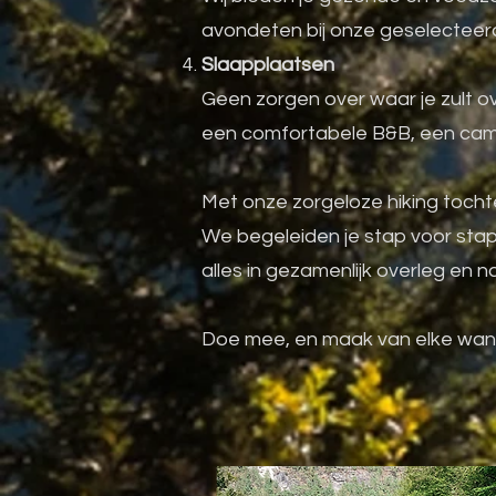
avondeten bij onze geselecteerde
Slaapplaatsen
Geen zorgen over waar je zult o
een comfortabele B&B, een campi
Met onze zorgeloze hiking tocht
We begeleiden je stap voor stap,
alles in gezamenlijk overleg en 
Doe mee, en maak van elke wande