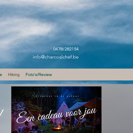
0478/282154
info@charcoalchef.be
je
Hiking
Foto's/Review
!