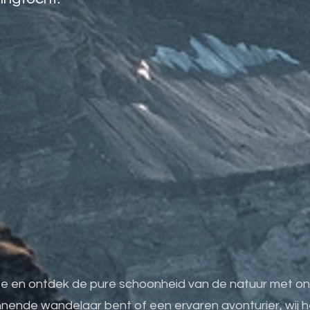
kte en ontdek de pure schoonheid van de natuur me
innende wandelaar bent of een ervaren avonturier, wij