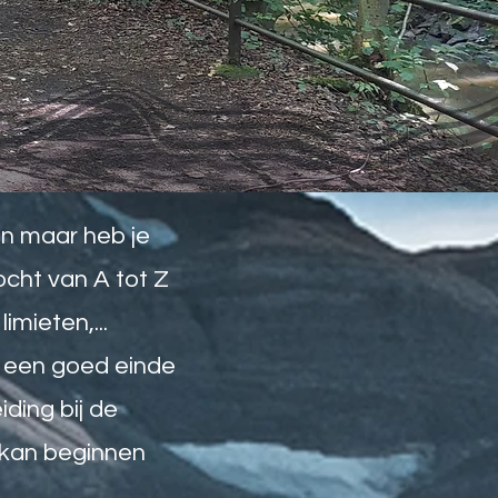
oen maar heb je
ocht van A tot Z
imieten,...
t een goed einde
ding bij de
f kan beginnen