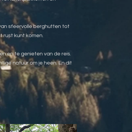
an sfeervolle berghutten tot
t rust kunt komen.
n en te genieten van de reis.
tige natuur om je heen. En dit