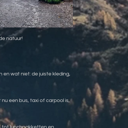
de natuur!
n wat niet: de juiste kleding,
nu een bus, taxi of carpool is,
 tot lunchpakketten en