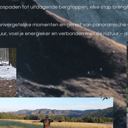
bospaden tot uitdagende bergtoppen, elke stap brengt je 
onvergetelijke momenten en geniet van panoramische uit
ur, voel je energieker en verbonden met de natuur – 