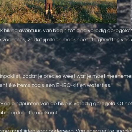
ijk hiking avontuur, van begin tot eind volledig geregeld?
voor alles, zodat jij alleen maar hoeft te genieten van 
paklijst, zodat je precies weet wat je moet meenemen e
tiële items zoals een EHBO-kit en waterfles.
 en eindpunten van de hike is volledig geregeld. Of het 
abel op locatie aankomt.
ame maaltijden voor onderweg. Van energierijke snacks