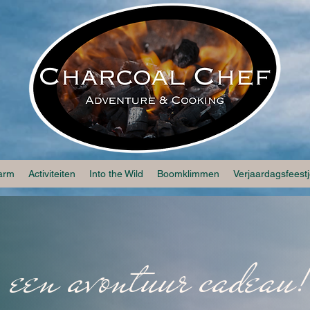
larm
Activiteiten
Into the Wild
Boomklimmen
Verjaardagsfeest
 een avontuur cadeau