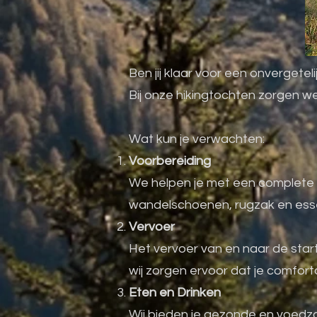
Ben jij klaar voor een onvergetel
Bij onze hikingtochten zorgen we 
Wat kun je verwachten:
Voorbereiding
We helpen je met een complete in
wandelschoenen, rugzak en essen
Vervoer
Het vervoer van en naar de start-
wij zorgen ervoor dat je comfort
Eten en Drinken
Wij bieden je gezonde en voedz