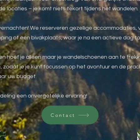
 locaties – je komt niets tekort tijdens het wandelen.
vernachten! We reserveren gezellige accommodaties, v
ng of een bivakplaats, waar je na een actieve dag to
en hoef je alleen maar je wandelschoenen aan te trekke
 zodat je je kunt focussen op het avontuur en de prach
naar uw budget.
ling een onvergetelijke ervaring!
Contact