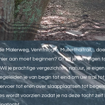
s de Malerweg, Venntrilogie, Mullerthaltrail,... d
hier aan moet beginnen? Of wil je een eigen t
Wil je prachtige vergezichten, natuur, je eigen l
geleiden je van begin tot eind om uw trail to
ervoer tot eten over slaapplaatsen tot begelei
les wordt voorzien zodat je na deze tocht zel
ingtocht.