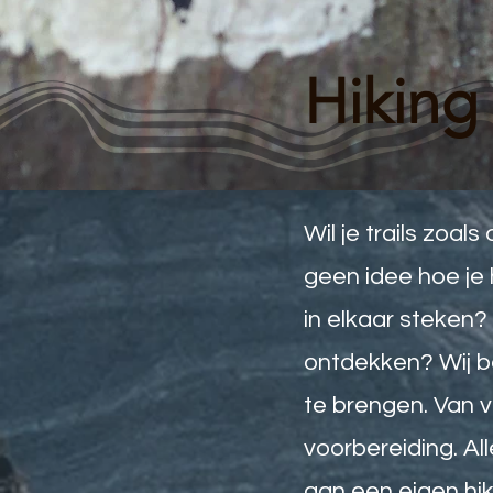
Hiking
Wil je trails zoal
geen idee hoe je 
in elkaar steken? 
ontdekken? Wij be
te brengen. Van v
voorbereiding. Al
aan een eigen hik