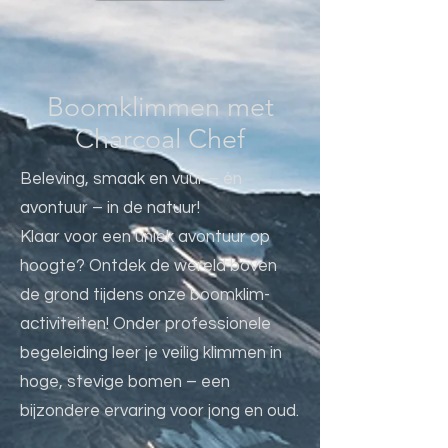
Boomklimmen met
Charcoal Chef
Beleving, smaak en vuur – én
avontuur – in de natuur!
Klaar voor een uniek avontuur op
hoogte? Ontdek de wereld boven
de grond tijdens onze boomklim-
activiteiten! Onder professionele
begeleiding leer je veilig klimmen in
hoge, stevige bomen – een
bijzondere ervaring voor jong en oud.