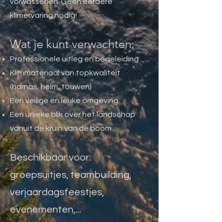
volwassenen. Geen eerdere
klimervaring nodig!
Wat je kunt verwachten:
Professionele uitleg en begeleiding
Klimmateriaal van topkwaliteit
(harnas, helm, touwen)
Een veilige en leuke omgeving
Een unieke blik over het landschap
vanuit de kruin van de boom​
Beschikbaar voor:
groepsuitjes, teambuilding,
verjaardagsfeestjes,
evenementen,...