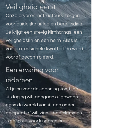
Veiligheid eerst
Onze ervaren instructeurs zorgen
voor duidelijke uitleg en begeleiding.
Je krijgt een stevig klimharnas, een
veiligheidslijn en een helm. Alles is
van professionele kwaliteit en wordt
vooraf gecontroleerd.
Een ervaring voor
iedereen
Of je nu voor de spanning komt, de
uitdaging wilt aangaan of gewoon
eens de wereld vanuit een ander
perspectief wilt zien – boomklimmen
is geschikt voor kinderen én