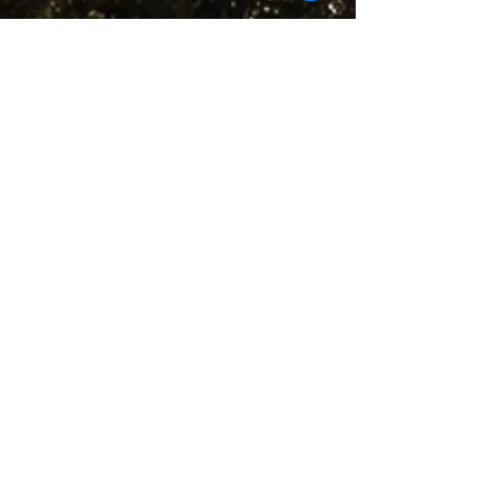
Charcoal Chef – Beleving,
smaak, vuur… en een uitzicht
dat je nooit vergeet!
Info en boeken