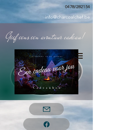
0478/282154
info@charcoalchef.be
Geef eens een avontuur cadeau!