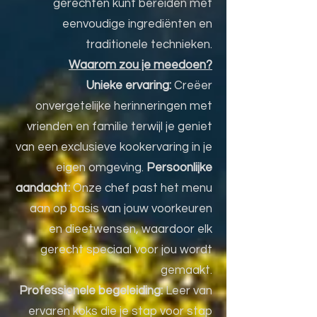
gerechten kunt bereiden met
eenvoudige ingrediënten en
traditionele technieken.
Waarom zou je meedoen?
Unieke ervaring:
Creëer
onvergetelijke herinneringen met
vrienden en familie terwijl je geniet
van een exclusieve kookervaring in je
eigen omgeving.
Persoonlijke
aandacht:
Onze chef past het menu
aan op basis van jouw voorkeuren
en dieetwensen, waardoor elk
gerecht speciaal voor jou wordt
gemaakt.
Professionele begeleiding:
Leer van
ervaren koks die je stap voor stap