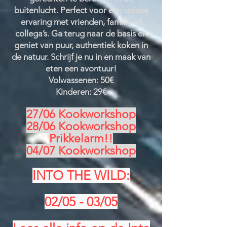
buitenlucht. Perfect voor een unieke
ervaring met vrienden, familie of
collega’s. Ga terug naar de basis en
geniet van puur, authentiek koken in
de natuur. Schrijf je nu in en maak van
eten een avontuur!
Volwassenen: 50€
Kinderen: 29€
27/06 Kookworkshop
28/06 Kookworkshop
Prikkelarm!!
04/07 Kookworkshop
INTO THE WILD:
02/05 - 03/05