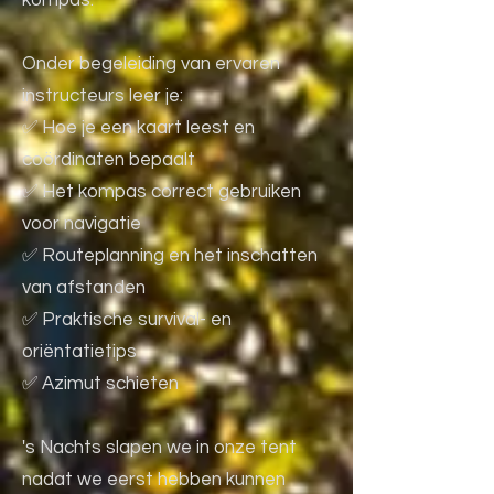
kompas.
Onder begeleiding van ervaren
instructeurs leer je:
✅ Hoe je een kaart leest en
coördinaten bepaalt
✅ Het kompas correct gebruiken
voor navigatie
✅ Routeplanning en het inschatten
van afstanden
✅ Praktische survival- en
oriëntatietips
✅ Azimut schieten
's Nachts slapen we in onze tent
nadat we eerst hebben kunnen