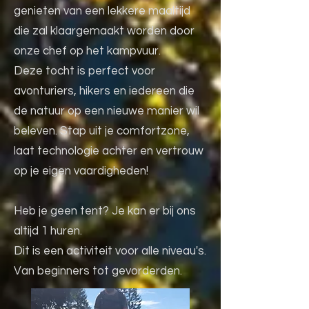
genieten van een lekkere maaltijd
die zal klaargemaakt worden door
onze chef op het kampvuur.
Deze tocht is perfect voor
avonturiers, hikers en iedereen die
de natuur op een nieuwe manier wil
beleven. Stap uit je comfortzone,
laat technologie achter en vertrouw
op je eigen vaardigheden!
Heb je geen tent? Je kan er bij ons
altijd 1 huren.
Dit is een activiteit voor alle niveau's.
Van beginners tot gevorderden.