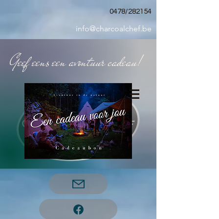
0478/282154
info@charcoalchef.be
Geef eens een avontuur cadeau!