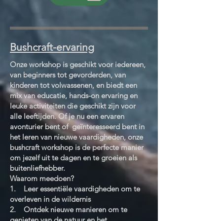
Bushcraft-ervaring
Onze workshop is geschikt voor iedereen,
van beginners tot gevorderden, van
kinderen tot volwassenen, en biedt een
mix van educatie, hands-on ervaring en
leuke activiteiten die geschikt zijn voor
alle leeftijden. Of je nu een ervaren
avonturier bent of geïnteresseerd bent in
het leren van nieuwe vaardigheden, onze
bushcraft workshop is de perfecte manier
om jezelf uit te dagen en te groeien als
buitenliefhebber.
Waarom meedoen?
1. Leer essentiële vaardigheden om te
overleven in de wildernis
​2. Ontdek nieuwe manieren om te
genieten van de natuur en het