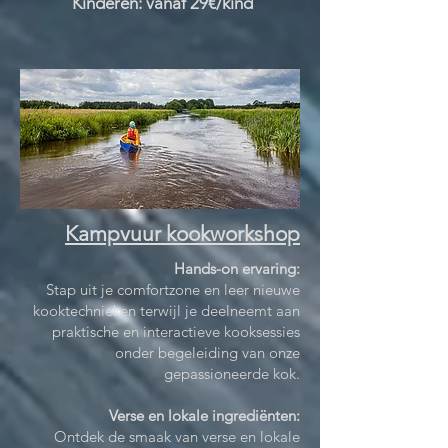
Kinderen: vanaf 29€/kind
Kampvuur kookworkshop
Hands-on ervaring:
Stap uit je comfortzone en leer nieuwe
kooktechnieken terwijl je deelneemt aan
praktische en interactieve kooksessies
onder begeleiding van onze
gepassioneerde kok.
Verse en lokale ingrediënten:
Ontdek de smaak van verse en lokale