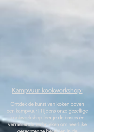
Kampvuur kookworkshop:
Ontdek de kunst van koken boven
een kampvuur! Tijdens onze gezellige
kookworkshop leer je de basics én
verrassende technieken om heerlijke
gerechten te bereiden in de