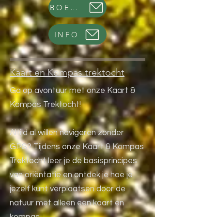
BOEK NU
INFO
Kaart en Kompas trektocht
Ga op avontuur met onze Kaart &
Kompas Trektocht!
Altijd al willen navigeren zonder
GPS? Tijdens onze Kaart & Kompas
Trektocht leer je de basisprincipes
van oriëntatie en ontdek je hoe je
jezelf kunt verplaatsen door de
natuur met alleen een kaart en