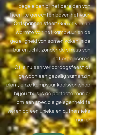
begeleiden bij het bereiden van
heerlijke gerechten boven het vuur.
Ontspannen sfeer:
Geniet van de
warmte van het kampvuur en de
gezelligheid van samen koken in de
buitenlucht, zonder de stress van
het organiseren.
Of je nu een verjaardagsfeest of
gewoon een gezellig samenzijn
plant, onze kampvuur kookworkshop
bij jou thuis is de perfecte manier
om een speciale gelegenheid te
vieren op een unieke en authentieke
manier