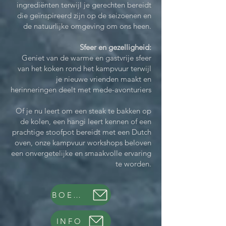
ingrediënten terwijl je gerechten bereidt
die geïnspireerd zijn op de seizoenen en
de natuurlijke omgeving om ons heen.
Sfeer en gezelligheid:
Geniet van de warme en gastvrije sfeer
van het koken rond het kampvuur terwijl
je nieuwe vrienden maakt en
herinneringen deelt met mede-avonturiers
Of je nu leert om een steak te bakken op
de kolen, een hangi leert kennen of een
prachtige stoofpot bereidt met een Dutch
oven, onze kampvuur workshops beloven
een onvergetelijke en smaakvolle ervaring
te worden.
BOEK NU
INFO