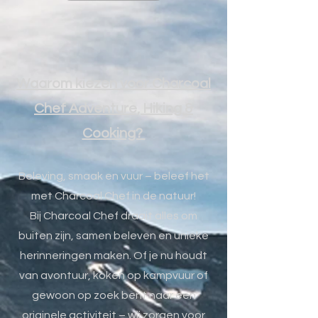
Waarom kiezen voor Charcoal
Chef Adventure, Hiking &
Cooking?
Beleving, smaak en vuur – beleef het
met Charcoal Chef in de natuur!
Bij Charcoal Chef draait alles om
buiten zijn, samen beleven en unieke
herinneringen maken. Of je nu houdt
van avontuur, koken op kampvuur of
gewoon op zoek bent naar een
originele activiteit – wij zorgen voor