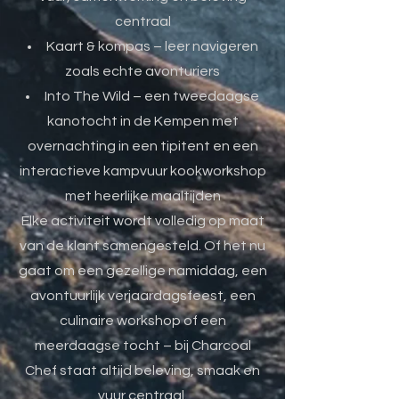
centraal
Kaart & kompas – leer navigeren
zoals echte avonturiers
Into The Wild – een tweedaagse
kanotocht in de Kempen met
overnachting in een tipitent en een
interactieve kampvuur kookworkshop
met heerlijke maaltijden
Elke activiteit wordt volledig op maat
van de klant samengesteld. Of het nu
gaat om een gezellige namiddag, een
avontuurlijk verjaardagsfeest, een
culinaire workshop of een
meerdaagse tocht – bij Charcoal
Chef staat altijd beleving, smaak en
vuur centraal.