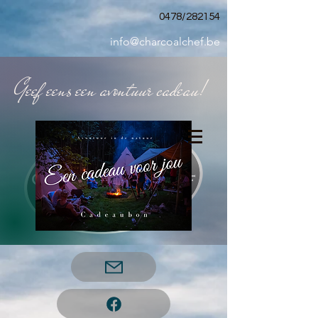
0478/282154
info@charcoalchef.be
Geef eens een avontuur cadeau!