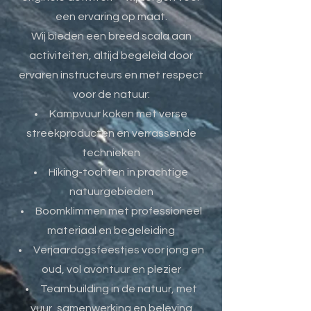
een ervaring op maat.
Wij bieden een breed scala aan
activiteiten, altijd begeleid door
ervaren instructeurs en met respect
voor de natuur:
Kampvuur koken met verse
streekproducten en verrassende
technieken
Hiking-tochten in prachtige
natuurgebieden
Boomklimmen met professioneel
materiaal en begeleiding
Verjaardagsfeestjes voor jong en
oud, vol avontuur en plezier
Teambuilding in de natuur, met
vuur, samenwerking en beleving