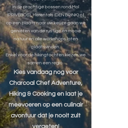
In de prachtige bossen rond Mol
(PRIVEBOS), Herentals (DEN BRINK) of
op een plaats naar uw keuze gaan we
genieten van de rustige en mooie
natuur en alle workshops laten
plaatsvinden.
Enkel voor de hikingtochten kiezen we
samen een regio.
Kies vandaag nog voor
Charcoal Chef Adventure,
Hiking & Cooking en laat je
meevoeren op een culinair
avontuur dat je nooit zult
vergeten!